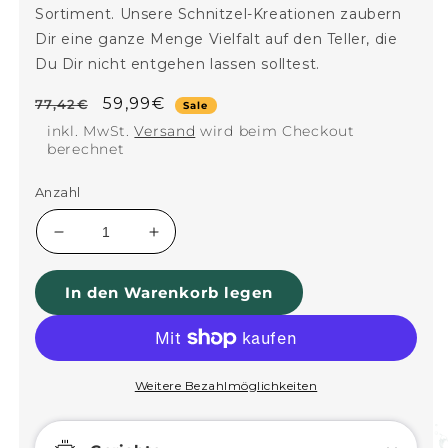
Sortiment. Unsere Schnitzel-Kreationen zaubern
Dir eine ganze Menge Vielfalt auf den Teller, die
Du Dir nicht entgehen lassen solltest.
Normaler
Verkaufspreis
59,99€
77,42€
Sale
Preis
inkl. MwSt.
Versand
wird beim Checkout
berechnet
Anzahl
Verringere
Erhöhe
die
die
Menge
Menge
In den Warenkorb legen
für
für
Probierbox:
Probierbox:
Schnitzel-
Schnitzel-
Box
Box
Weitere Bezahlmöglichkeiten