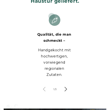
Haustür geliefert.
Qualität, die man
schmeckt –
Handgekocht mit
hochwertigen,
vorwiegend
regionalen
Zutaten.
von
1
/
3