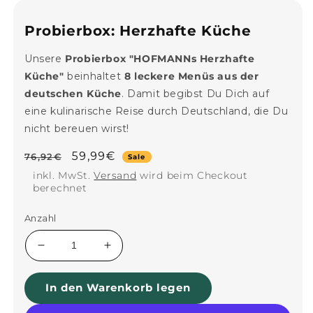
Modal
öffnen
Probierbox: Herzhafte Küche
Unsere
Probierbox "HOFMANNs Herzhafte
Küche"
beinhaltet
8 leckere Menüs aus der
deutschen Küche
. Damit begibst Du Dich auf
eine kulinarische Reise durch Deutschland, die Du
nicht bereuen wirst!
Normaler
Verkaufspreis
59,99€
76,92€
Sale
Preis
inkl. MwSt.
Versand
wird beim Checkout
berechnet
Anzahl
Verringere
Erhöhe
die
die
Menge
Menge
In den Warenkorb legen
für
für
Probierbox:
Probierbox: