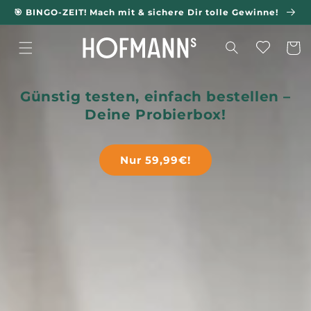
Direkt
🎯 BINGO-ZEIT! Mach mit & sichere Dir tolle Gewinne!
zum
Inhalt
Warenkorb
Warenkorb
Günstig testen, einfach bestellen –
Deine Probierbox!
Nur 59,99€!