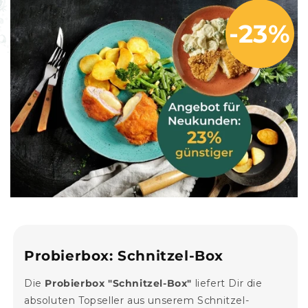
-23%
Medien
1
in
Modal
öffnen
Probierbox: Schnitzel-Box
Die
Probierbox "Schnitzel-Box"
liefert Dir die
absoluten Topseller aus unserem Schnitzel-